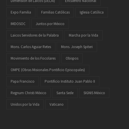
Dimensión de Laicos (DELAI)
Encuentro Nacional
Expo Familia
Familias Católicas
Iglesia Católica
IMDOSOC
Juntos por México
Laicos Servidores de la Palabra
Marcha por la Vida
Mons. Carlos Aguiar Retes
Mons. Joseph Spiteri
Movimiento de los Focolares
Obispos
OMPE (Obras Misionales Pontificio Episcopales)
Papa Francisco
Pontificio Instituto Juan Pablo II
Regnum Christi México
Santa Sede
SIGNIS México
Unidos por la Vida
Vaticano