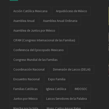
Acción Católica Mexicana
Arquidiócesis de México
Asamblea Anual
Asamblea Anual Ordinaria
Asamblea de Juntos por México
CIFAM (Congreso Internacional de las Familias)
Conferencia del Episcopado Mexicano
Congreso Mundial de las Familias
Coordinación Nacional
Dimensión de Laicos (DELAI)
Encuentro Nacional
Expo Familia
Familias Católicas
Iglesia Católica
IMDOSOC
Juntos por México
Laicos Servidores de la Palabra
Marcha por la Vida
Mons. Carlos Aguiar Retes