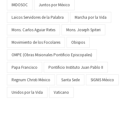
IMDOSOC
Juntos por México
Laicos Servidores de la Palabra
Marcha por la Vida
Mons. Carlos Aguiar Retes
Mons. Joseph Spiteri
Movimiento de los Focolares
Obispos
OMPE (Obras Misionales Pontificio Episcopales)
Papa Francisco
Pontificio Instituto Juan Pablo II
Regnum Christi México
Santa Sede
SIGNIS México
Unidos por la Vida
Vaticano