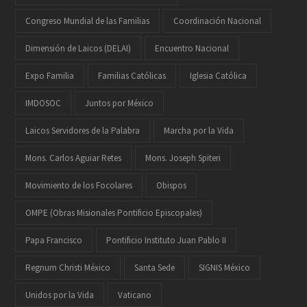
Congreso Mundial de las Familias
Coordinación Nacional
Dimensión de Laicos (DELAI)
Encuentro Nacional
Expo Familia
Familias Católicas
Iglesia Católica
IMDOSOC
Juntos por México
Laicos Servidores de la Palabra
Marcha por la Vida
Mons. Carlos Aguiar Retes
Mons. Joseph Spiteri
Movimiento de los Focolares
Obispos
OMPE (Obras Misionales Pontificio Episcopales)
Papa Francisco
Pontificio Instituto Juan Pablo II
Regnum Christi México
Santa Sede
SIGNIS México
Unidos por la Vida
Vaticano