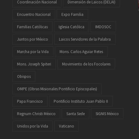
Coordinación Nacional
Dimensión de Laicos (DELAI)
Encuentro Nacional
Expo Familia
Familias Católicas
Iglesia Católica
IMDOSOC
Juntos por México
Laicos Servidores de la Palabra
Marcha por la Vida
Mons. Carlos Aguiar Retes
Mons. Joseph Spiteri
Movimiento de los Focolares
Obispos
OMPE (Obras Misionales Pontificio Episcopales)
Papa Francisco
Pontificio Instituto Juan Pablo II
Regnum Christi México
Santa Sede
SIGNIS México
Unidos por la Vida
Vaticano