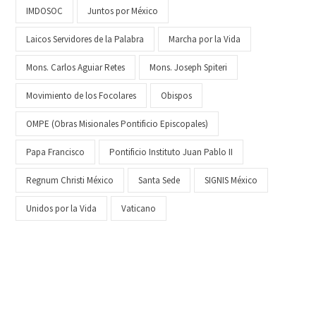
IMDOSOC
Juntos por México
Laicos Servidores de la Palabra
Marcha por la Vida
Mons. Carlos Aguiar Retes
Mons. Joseph Spiteri
Movimiento de los Focolares
Obispos
OMPE (Obras Misionales Pontificio Episcopales)
Papa Francisco
Pontificio Instituto Juan Pablo II
Regnum Christi México
Santa Sede
SIGNIS México
Unidos por la Vida
Vaticano