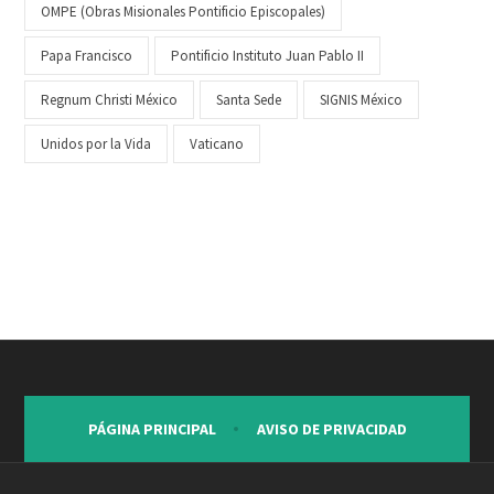
OMPE (Obras Misionales Pontificio Episcopales)
Papa Francisco
Pontificio Instituto Juan Pablo II
Regnum Christi México
Santa Sede
SIGNIS México
Unidos por la Vida
Vaticano
PÁGINA PRINCIPAL
AVISO DE PRIVACIDAD