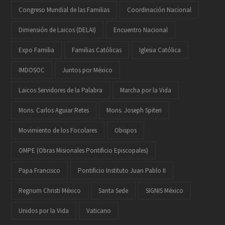
Congreso Mundial de las Familias
Coordinación Nacional
Dimensión de Laicos (DELAI)
Encuentro Nacional
Expo Familia
Familias Católicas
Iglesia Católica
IMDOSOC
Juntos por México
Laicos Servidores de la Palabra
Marcha por la Vida
Mons. Carlos Aguiar Retes
Mons. Joseph Spiteri
Movimiento de los Focolares
Obispos
OMPE (Obras Misionales Pontificio Episcopales)
Papa Francisco
Pontificio Instituto Juan Pablo II
Regnum Christi México
Santa Sede
SIGNIS México
Unidos por la Vida
Vaticano