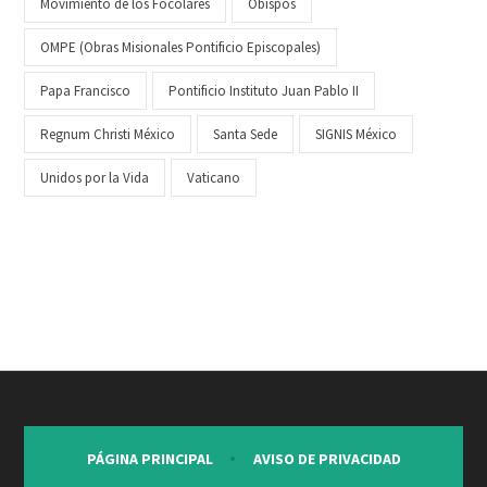
Movimiento de los Focolares
Obispos
OMPE (Obras Misionales Pontificio Episcopales)
Papa Francisco
Pontificio Instituto Juan Pablo II
Regnum Christi México
Santa Sede
SIGNIS México
Unidos por la Vida
Vaticano
PÁGINA PRINCIPAL
AVISO DE PRIVACIDAD