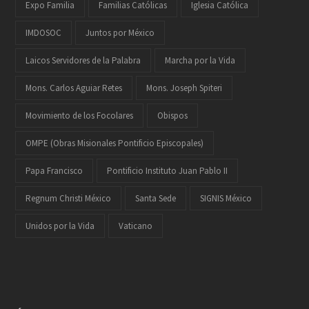
Expo Familia
Familias Católicas
Iglesia Católica
IMDOSOC
Juntos por México
Laicos Servidores de la Palabra
Marcha por la Vida
Mons. Carlos Aguiar Retes
Mons. Joseph Spiteri
Movimiento de los Focolares
Obispos
OMPE (Obras Misionales Pontificio Episcopales)
Papa Francisco
Pontificio Instituto Juan Pablo II
Regnum Christi México
Santa Sede
SIGNIS México
Unidos por la Vida
Vaticano