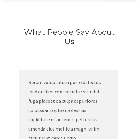
What People Say About
Us
Rerum voluptatum porro delectus
laud antium conseq untur sit nihil
fuga placeat ea culpa aspe riores
quibusdam optio molestias
cupiditate et autem repell endus
umenda eius mollitia magni enim
facilis sint debitis odio.