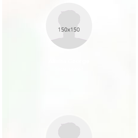
Alisha George
Social Leader