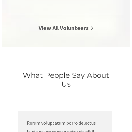
View All Volunteers
What People Say About
Us
Rerum voluptatum porro delectus
laud antium conseq untur sit nihil