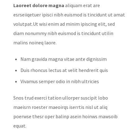
Laoreet dolore magna
aliquam erat are
esrseiiqetuer ipisci nibh euismod is tincidunt ut amat
volutpat.Ut wisi enim ad minim ipiscing elit, sed
diam nonummy nibh euismod is tincidunt utilin
malins noineq laore.
Nam gravida magna vitae ante dignissim
Duis rhoncus lectus at velit hendrerit quis
Vivamus semper odio in nibh ultricies
Snos trud exerci tation ullorper suscipit lobo
maeisrn roester maeoirqs iserrtis nisl ut aliq
poerwse thesr oper balinp asein hoinws mawsoib
equat.